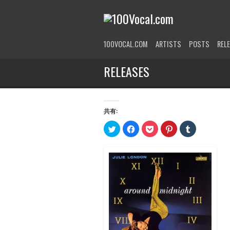
100VOCAL.COM
ARTISTS
POSTS
REL
RELEASES
共有:
ク
Facebook
ク
ク
ク
リ
で
リ
リ
リ
ッ
共
ッ
ッ
ッ
ク
有
ク
ク
ク
し
す
し
し
し
て
る
て
て
て
Twitter
に
Pocket
Pinterest
Tumblr
で
は
で
で
で
共
ク
シ
共
共
有
リ
ェ
有
有
(新
ッ
ア
(新
(新
し
ク
(新
し
し
い
し
し
い
い
ウ
て
い
ウ
ウ
ィ
く
ウ
ィ
ィ
ン
だ
ィ
ン
ン
ド
さ
ン
ド
ド