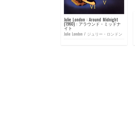
ウ
い
ド
ウ
ウ
で
(新
ウ
で
で
開
し
で
開
開
き
い
開
き
き
ま
ウ
き
ま
ま
Julie London : Around Midnight
す)
ィ
ま
す)
す)
ン
す)
(1960) : アラウンド・ミッドナ
ド
イト
ウ
Julie London / ジュリー・ロンドン
で
開
き
ま
す)