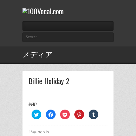
メディア
Billie-Holiday-2
共有:
ク
Facebook
ク
ク
ク
リ
で
リ
リ
リ
ッ
共
ッ
ッ
ッ
ク
有
ク
ク
ク
し
す
し
し
し
て
る
て
て
て
13年 ago in
Twitter
に
Pocket
Pinterest
Tumblr