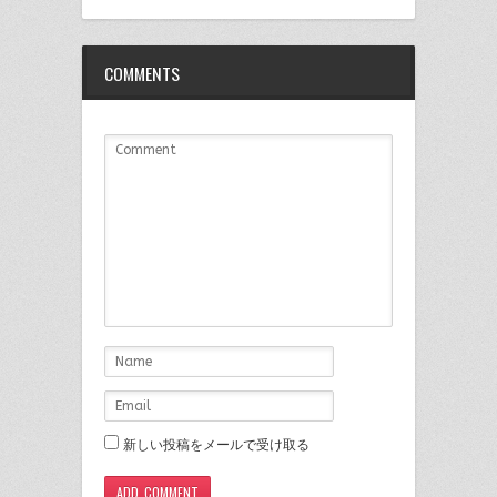
で
は
で
で
で
共
ク
シ
共
共
有
リ
ェ
有
有
(新
ッ
ア
(新
(新
し
ク
(新
し
し
COMMENTS
い
し
し
い
い
ウ
て
い
ウ
ウ
ィ
く
ウ
ィ
ィ
ン
だ
ィ
ン
ン
ド
さ
ン
ド
ド
ウ
い
ド
ウ
ウ
で
(新
ウ
で
で
開
し
で
開
開
き
い
開
き
き
ま
ウ
き
ま
ま
す)
ィ
ま
す)
す)
ン
す)
ド
ウ
で
開
き
ま
す)
新しい投稿をメールで受け取る