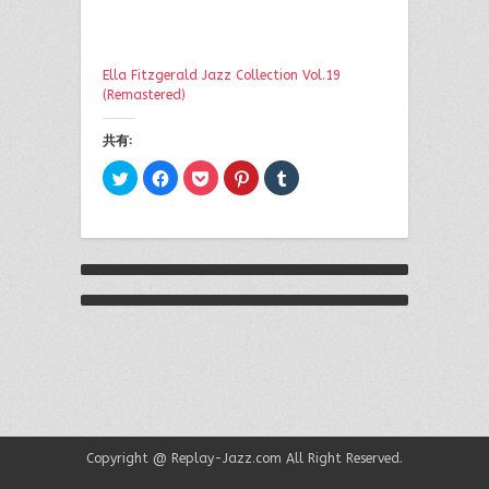
Ella Fitzgerald Jazz Collection Vol.19
(Remastered)
共有:
ク
Facebook
ク
ク
ク
リ
で
リ
リ
リ
ッ
共
ッ
ッ
ッ
ク
有
ク
ク
ク
し
す
し
し
し
て
る
て
て
て
Twitter
に
Pocket
Pinterest
Tumblr
で
は
で
で
で
共
ク
シ
共
共
有
リ
ェ
有
有
Ella Fitzgerald - Summertime (1968)
(新
ッ
ア
(新
(新
し
ク
(新
し
し
い
し
し
い
い
Ella Fitzgerald : One note Samba (scat singing)
ウ
て
い
ウ
ウ
1969
ィ
く
ウ
ィ
ィ
ン
だ
ィ
ン
ン
ド
さ
ン
ド
ド
ウ
い
ド
ウ
ウ
で
(新
ウ
で
で
開
し
で
開
開
き
い
開
き
き
ま
ウ
き
ま
ま
Copyright @
Replay-Jazz.com
All Right Reserved.
す)
ィ
ま
す)
す)
ン
す)
ド